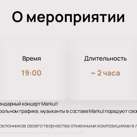
О мероприятии
Время
Длительность
19:00
~
2 часа
гендарный концерт Markul!
рольном графике, музыканты в составе Markul порадуют св
поклонников своего творчества отменными композициями в 
двигаться в ритм динамичной музыке!