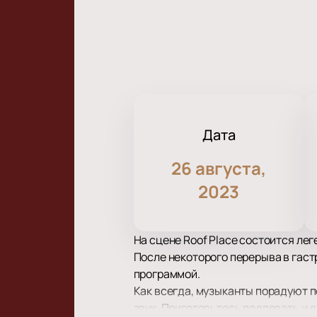
Дата
26 августа,
2023
На сцене Roof Place состоится ле
После некоторого перерыва в гаст
программой.
Как всегда, музыканты порадуют 
звук. Приготовьтесь подпевать и 