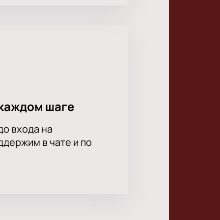
каждом шаге
до входа на
держим в чате и по