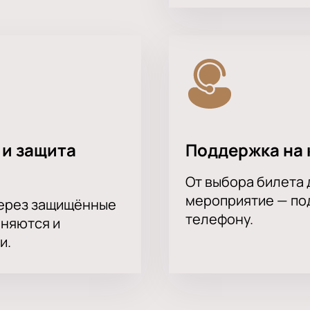
 и защита
Поддержка на 
От выбора билета 
мероприятие — под
через защищённые
телефону.
аняются и
и.