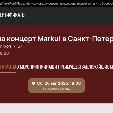
йтом Roof Place. Мы — консьерж-сервис, предоставляющий услуги по бронир
ЕРТИФИКАТЫ
а концерт Markul в Санкт-Пете
п-хоп
6+
19:00
 И МЕСТА
О МЕРОПРИЯТИИ
НАШИ ПРЕИМУЩЕСТВА
БЛИЖАЙШИЕ М