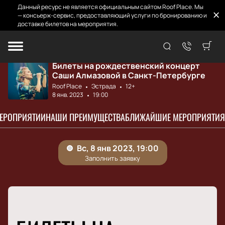
Данный ресурс не является официальным сайтом Roof Place. Мы
— консьерж-сервис, предоставляющий услуги по бронированию и
доставке билетов на мероприятия.
Главная
Афиша и билеты
Саша Алмазова
Билеты на рождественский концерт
Саши Алмазовой в Санкт-Петербурге
Roof Place
Эстрада
12+
8 янв. 2023
19:00
МЕРОПРИЯТИИ
НАШИ ПРЕИМУЩЕСТВА
БЛИЖАЙШИЕ МЕРОПРИЯТИЯ