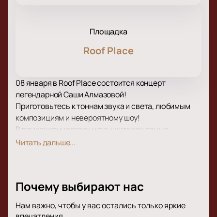
Площадка
Roof Place
08 января в Roof Place состоится концерт
легендарной Саши Алмазовой!
Приготовьтесь к тоннам звука и света, любимым
композициям и невероятному шоу!
В рамках концерта вы услышите как самые
популярные и проверенные временем композиции,
Читать дальше...
так и свежие новинки в репертуаре Саши
Алмазовой, вышедшие в недавних альбомах.
В Roof Place вас ожидает супер качественный звук
Почему выбирают нас
и эффектное световое и лазерное сопровождение
и конечно же, обаяние любимой Саши Алмазовой.
Нам важно, чтобы у вас остались только яркие
Большие экраны за сценой помогут рассмотреть
впечатления