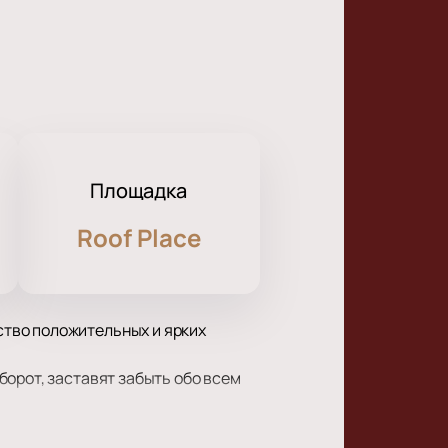
Площадка
Roof Place
тво положительных и ярких
орот, заставят забыть обо всем
йство, происходящее на сцене,