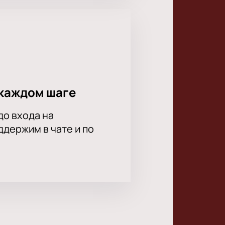
каждом шаге
до входа на
держим в чате и по