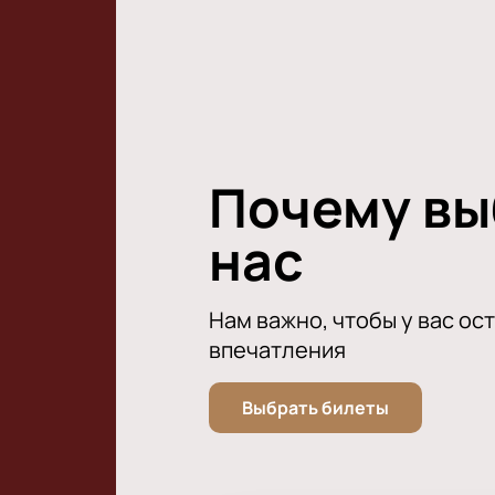
даря публике множество ярких пол
с необычными и приятными впечат
Почему в
нас
Нам важно, чтобы у вас ос
впечатления
Выбрать билеты