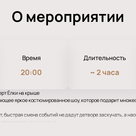
О мероприятии
Время
Длительность
20:00
~
2 часа
церт Ёлки на крыше
ющее яркое костюмированное шоу, которое подарит множес
быстрая смена событий не дадут детворе заскучать, а наоб
а происходящим на сцене.
фекты, интересные танцы, игра света и теней украшают де