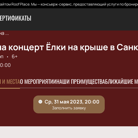
йтом Roof Place. Мы — консьерж-сервис, предоставляющий услуги по бронир
ЕРТИФИКАТЫ
 ...
а концерт Ёлки на крыше в Сан
оп
6+
0:00
 И МЕСТА
О МЕРОПРИЯТИИ
НАШИ ПРЕИМУЩЕСТВА
БЛИЖАЙШИЕ М