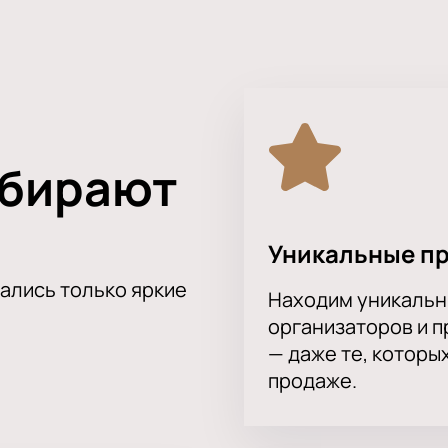
ожительных эмоций. Это событие оставит глубокий след в п
лениями от увиденного!
ыбирают
Уникальные п
тались только яркие
Находим уникальн
организаторов и 
— даже те, которы
продаже.