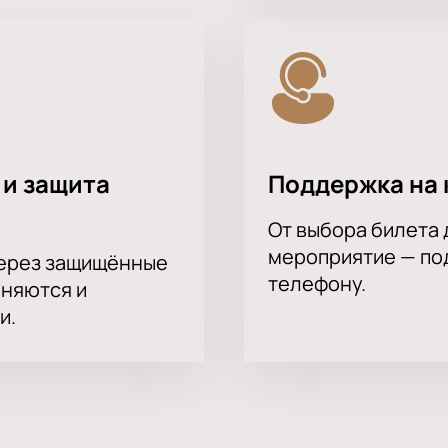
 и защита
Поддержка на 
От выбора билета 
мероприятие — под
через защищённые
телефону.
аняются и
и.