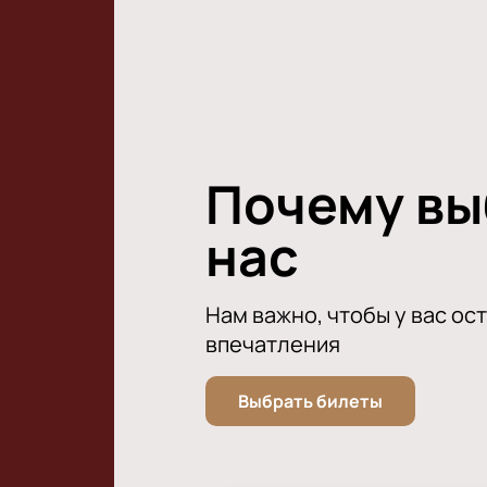
обаяние IOWA.
Подарите себе невероятные впеча
Почему в
нас
Нам важно, чтобы у вас ос
впечатления
Выбрать билеты