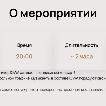
О мероприятии
Время
Длительность
20:00
~
2 часа
нников IOWA ожидает грандиозный концерт!
трольном графике, музыканты в составе IOWA порадуют свои
к самые популярные и проверенные временем композиции, т
мах.
супер качественный звук и эффектное световое и лазерное с