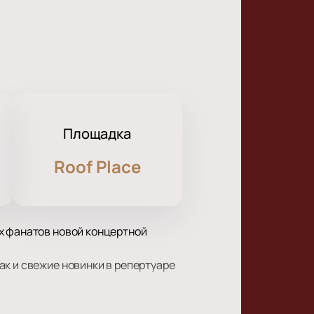
Площадка
Roof Place
х фанатов новой концертной
ак и свежие новинки в репертуаре
опровождение и конечно же,