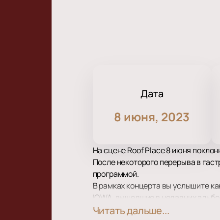
Дата
8 июня, 2023
На сцене Roof Place 8 июня покло
После некоторого перерыва в гас
программой.
В рамках концерта вы услышите ка
IOWA, вышедшие в недавних альбо
На сцене Roof Place вас ожидает 
Читать дальше...