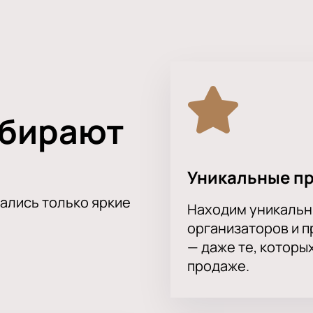
тления от посещения концерта своей любимой группы!
ыбирают
Уникальные п
тались только яркие
Находим уникальн
организаторов и 
— даже те, которы
продаже.