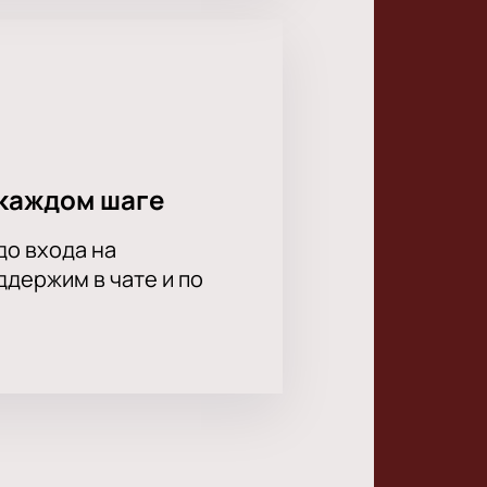
каждом шаге
до входа на
держим в чате и по