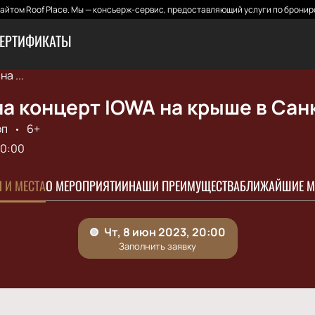
йтом Roof Place. Мы — консьерж-сервис, предоставляющий услуги по бронир
ЕРТИФИКАТЫ
а ...
а концерт IOWA на крыше в Сан
оп
6+
0:00
 И МЕСТА
О МЕРОПРИЯТИИ
НАШИ ПРЕИМУЩЕСТВА
БЛИЖАЙШИЕ М