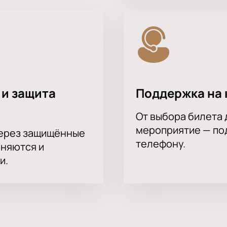
 и защита
Поддержка на 
От выбора билета 
мероприятие — под
через защищённые
телефону.
аняются и
и.