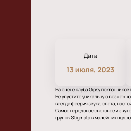
Дата
13 июля, 2023
На сцене клуба Gipsy поклонников
Не упустите уникальную возможнос
всегда феерия звука, света, наст
Самое передовое световое и звук
группы Stigmata в малейших подроб