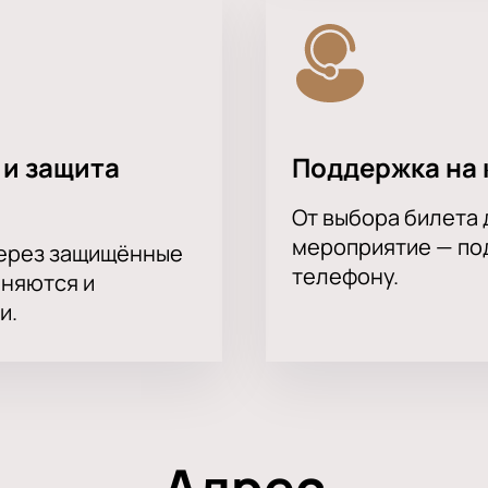
 и защита
Поддержка на 
От выбора билета 
мероприятие — под
через защищённые
телефону.
аняются и
и.
Адрес