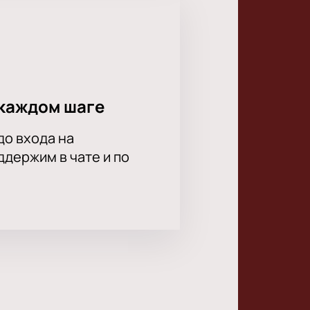
каждом шаге
до входа на
держим в чате и по