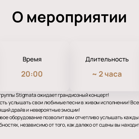
О мероприятии
Время
Длительность
20:00
~
2 часа
 группы Stigmata ожидает грандиозный концерт!
ть услышать свои любимые песни в живом исполнении! Все 
оящий драйв и невероятные эмоции!
овое оборудование позволит вам отчетливо услышать кажды
ностях, независимо от того, как далеко от сцены вы находи