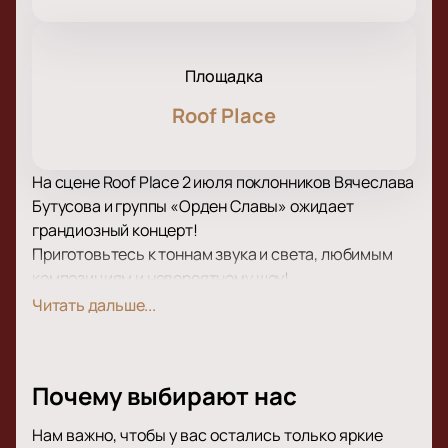
Площадка
Roof Place
На сцене Roof Place 2 июля поклонников Вячеслава
Бутусова и группы «Орден Славы» ожидает
грандиозный концерт!
Приготовьтесь к тоннам звука и света, любимым
композициям и невероятному шоу!
В рамках концертной программы прозвучат как
Читать дальше...
хорошо известные поклонникам творчества
Вячеслава Бутусова и группы «Орден Славы» хиты,
так и самые свежие композиции, написанные
Почему выбирают нас
совсем недавно. Концерт пройдет в поддержку
недавнего альбома.
Нам важно, чтобы у вас остались только яркие
Зрителей традиционно ожидает море драйва и