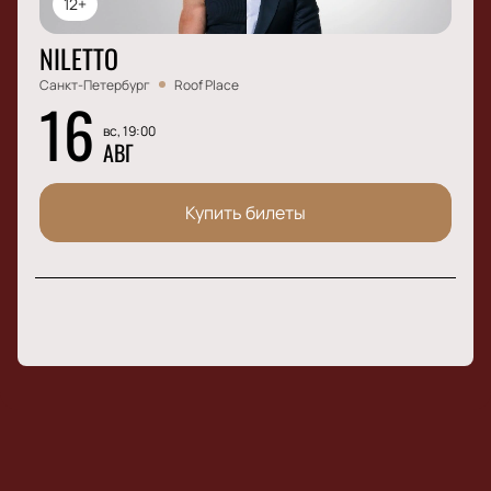
12+
NILETTO
Санкт-Петербург
Roof Place
16
вс, 19:00
АВГ
Купить билеты