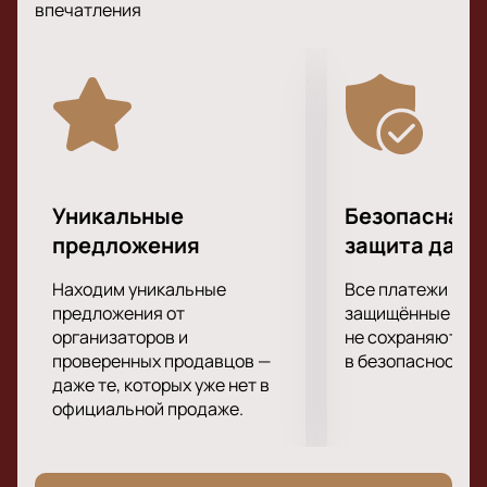
впечатления
отличного настроения, возможность вживую
услышать хиты любимых исполнителей и
подпевать им, а также невероятное шоу, которое
исполнители подарят своим поклонникам на сцене.
Подарите себе невероятные впечатления от
посещения концерта своей любимой группы!
Уникальные
Безопасная 
предложения
защита данн
Находим уникальные
Все платежи про
предложения от
защищённые шлю
организаторов и
не сохраняются 
проверенных продавцов —
в безопасности.
даже те, которых уже нет в
официальной продаже.