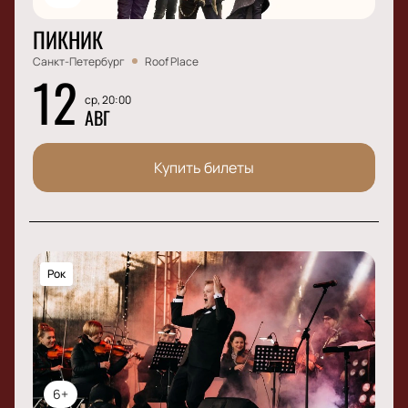
ПИКНИК
Санкт-Петербург
Roof Place
12
ср, 20:00
АВГ
Купить билеты
Рок
6+