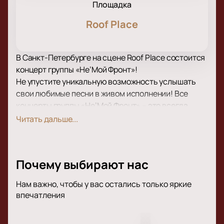
Площадка
Roof Place
В Санкт-Петербурге на сцене Roof Place состоится
концерт группы «Не’Мой Фронт»!
Не упустите уникальную возможность услышать
свои любимые песни в живом исполнении! Все
концерты группы «Не’Мой Фронт» – это всегда
феерия звука, света, настоящий драйв и
Читать дальше...
невероятные эмоции!
В концертную программу этого вечера вошли как
старые, известные и любимые многими
Почему выбирают нас
поклонниками композиции, так и самые свежие
работы, которые вы, возможно, впервые услышите
Нам важно, чтобы у вас остались только яркие
на концерте в живом исполнении. У вас будет шанс
впечатления
познакомиться с некоторыми музыкальными
новинками и каверами на старые песни в числе