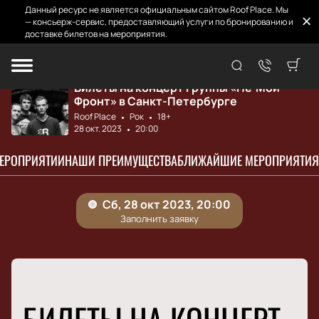
Данный ресурс не является официальным сайтом Roof Place. Мы
— консьерж-сервис, предоставляющий услуги по бронированию и
доставке билетов на мероприятия.
Главная
Афиша и билеты
Не’Мой Фронт
Билеты на концерт группы «Не’Мой
Фронт» в Санкт-Петербурге
Roof Place
Рок
18+
28 окт. 2023
20:00
МЕРОПРИЯТИИ
НАШИ ПРЕИМУЩЕСТВА
БЛИЖАЙШИЕ МЕРОПРИЯТИЯ