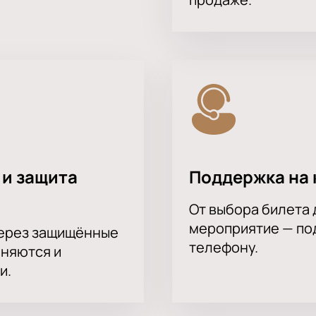
 и защита
Поддержка на 
От выбора билета 
мероприятие — под
через защищённые
телефону.
аняются и
и.