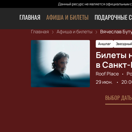
Данный ресурс не является официальным са
ГЛАВНАЯ
АФИША И БИЛЕТЫ
ПОДАРОЧНЫЕ С
Главная
Афиша и билеты
Вячеслав Буту
Аншлаг
Звездный
Билеты н
в Санкт
Roof Place
Ро
29 июн.
20:0
ВЫБОР ДАТЫ