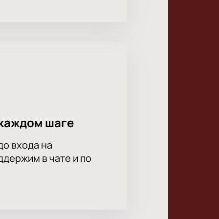
каждом шаге
до входа на
держим в чате и по