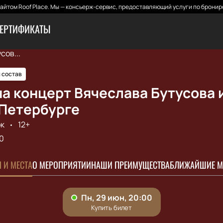
йтом Roof Place. Мы — консьерж-сервис, предоставляющий услуги по бронир
ЕРТИФИКАТЫ
сов...
 состав
а концерт Вячеслава Бутусова 
-Петербурге
к
12+
0
 И МЕСТА
О МЕРОПРИЯТИИ
НАШИ ПРЕИМУЩЕСТВА
БЛИЖАЙШИЕ М