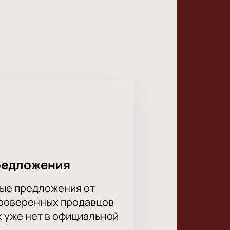
дкие номера, которые давно нашли
ициями, повлиявшими на развитие
ечатления от вечера.
чувствуют энергию живого
одним из самых важных событий
редложения
 вариант.
ые предложения от
ожения на нашем ресурсе. Каждый
проверенных продавцов
лярных исполнителей страны!
х уже нет в официальной