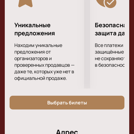
Свободные места быстро исчезают, но билеты в
наличии пока еще есть, так что не затягивайте с
покупкой.
Подарите себе невероятные впечатления от
Уникальные
Безопасная 
посещения концерта своего любимого
предложения
защита данн
исполнителя!
Находим уникальные
Все платежи про
предложения от
защищённые шлю
организаторов и
не сохраняются 
проверенных продавцов —
в безопасности.
даже те, которых уже нет в
официальной продаже.
Выбрать билеты
Адрес