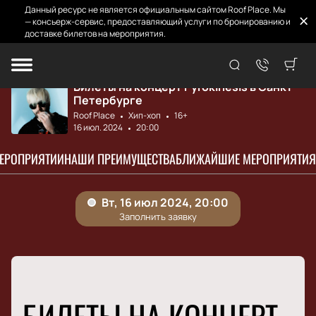
Данный ресурс не является официальным сайтом Roof Place. Мы
— консьерж-сервис, предоставляющий услуги по бронированию и
доставке билетов на мероприятия.
Главная
Афиша и билеты
Pyrokinesis
Билеты на концерт Pyrokinesis в Санкт-
Петербурге
Roof Place
Хип-хоп
16+
16 июл. 2024
20:00
МЕРОПРИЯТИИ
НАШИ ПРЕИМУЩЕСТВА
БЛИЖАЙШИЕ МЕРОПРИЯТИЯ