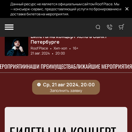
Данный ресурс не является официальным сайтом Roof Place. Мы
— консьерж-сервис, предоставляющий услуги по бронированию и
доставке билетов на мероприятия.
Главная
Афиша и билеты
Xcho
Билеты на концерт Xcho в Санкт-
Петербурге
Roof Place
Хип-хоп
16+
21 авг. 2024
20:00
МЕРОПРИЯТИИ
НАШИ ПРЕИМУЩЕСТВА
БЛИЖАЙШИЕ МЕРОПРИЯТИЯ