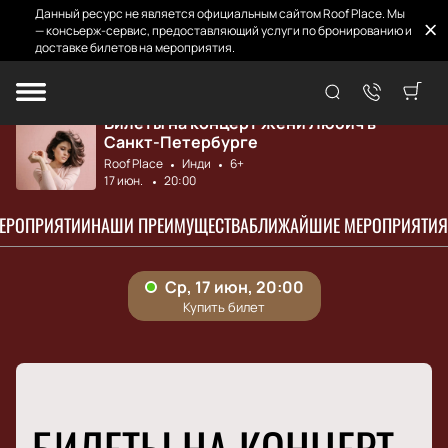
Данный ресурс не является официальным сайтом Roof Place. Мы
— консьерж-сервис, предоставляющий услуги по бронированию и
доставке билетов на мероприятия.
Главная
Афиша и билеты
Женя Любич
Билеты на концерт Жени Любич в
Санкт-Петербурге
Roof Place
Инди
6+
17 июн.
20:00
МЕРОПРИЯТИИ
НАШИ ПРЕИМУЩЕСТВА
БЛИЖАЙШИЕ МЕРОПРИЯТИЯ