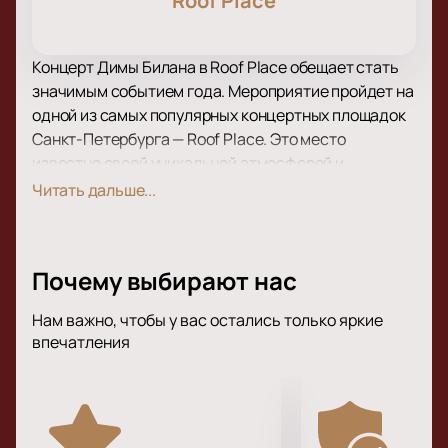
Roof Place
Концерт Димы Билана в Roof Place обещает стать
значимым событием года. Мероприятие пройдет на
одной из самых популярных концертных площадок
Санкт-Петербурга — Roof Place. Это место
известно своей уникальной атмосферой и
отличной акустикой, что делает его идеальным для
Читать дальше...
проведения музыкальных мероприятий высокого
уровня.
Roof Place расположена на крыше одного из зданий
Почему выбирают нас
в центре города, что позволяет гостям
наслаждаться не только музыкой, но и
Нам важно, чтобы у вас остались только яркие
великолепными видами на Санкт-Петербург.
впечатления
Площадка оборудована всем необходимым для
комфортного пребывания зрителей: удобные
сиденья, зоны отдыха и качественная звуковая
система.