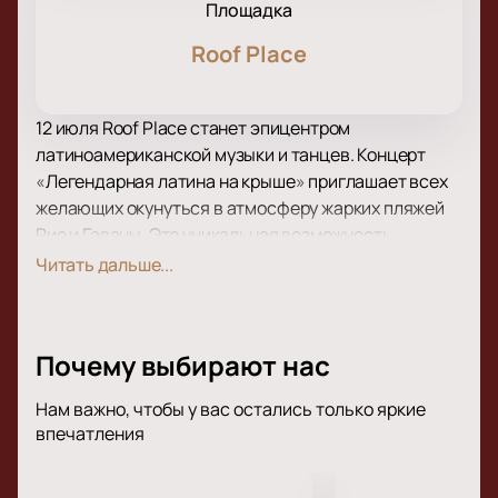
Площадка
Roof Place
12 июля Roof Place станет эпицентром
латиноамериканской музыки и танцев. Концерт
«
Легендарная латина на крыше
»
приглашает всех
желающих окунуться в атмосферу жарких пляжей
Рио и Гаваны. Это уникальная возможность
насладиться живыми выступлениями звезд
Читать дальше...
латиноамериканской сцены и погрузиться в мир
страстных ритмов.
Roof Place, расположенный в самом сердце Санкт-
Почему выбирают нас
Петербурга, славится своими потрясающими
видами на город и Финский залив. Это идеальное
Нам важно, чтобы у вас остались только яркие
место для проведения мероприятий под открытым
впечатления
небом, где каждый гость сможет насладиться не
только музыкой, но и захватывающим закатом.