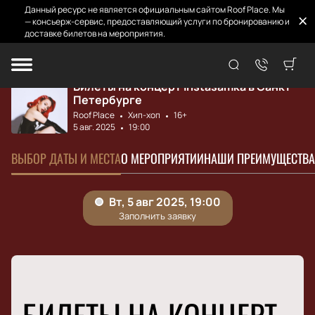
Данный ресурс не является официальным сайтом Roof Place. Мы
— консьерж-сервис, предоставляющий услуги по бронированию и
доставке билетов на мероприятия.
Главная
Афиша и билеты
Instasamka
Билеты на концерт Instasamka в Санкт-
Петербурге
Roof Place
Хип-хоп
16+
5 авг. 2025
19:00
ВЫБОР ДАТЫ И МЕСТА
О МЕРОПРИЯТИИ
НАШИ ПРЕИМУЩЕСТВА