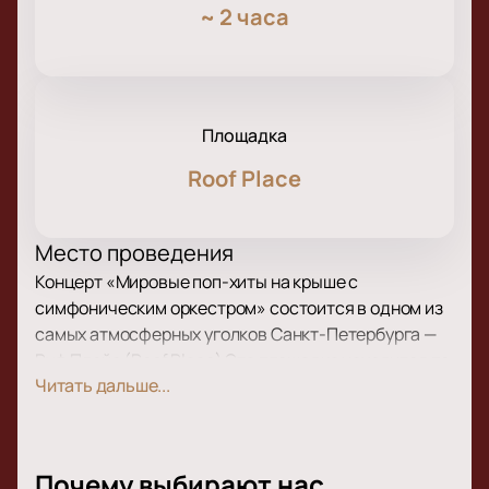
~
2 часа
Площадка
Roof Place
Место проведения
Концерт «Мировые поп-хиты на крыше с
симфоническим оркестром» состоится в одном из
самых атмосферных уголков Санкт-Петербурга —
Руф Плейс (Roof Place) Эта площадка находится по
Читать дальше...
адресу линия Кожевенная, дом 30. Здесь гости
смогут не только услышать музыку, но и
полюбоваться прекрасными видами города.
Почему выбирают нас