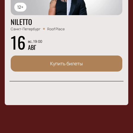
12+
NILETTO
Санкт-Петербург
Roof Place
16
вс, 19:00
АВГ
Купить билеты