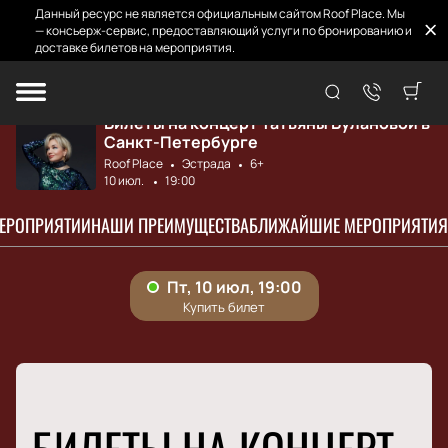
Данный ресурс не является официальным сайтом Roof Place. Мы
— консьерж-сервис, предоставляющий услуги по бронированию и
доставке билетов на мероприятия.
Главная
Афиша и билеты
Татьяна Буланова
Билеты на концерт Татьяны Булановой в
Санкт-Петербурге
Roof Place
Эстрада
6+
10 июл.
19:00
МЕРОПРИЯТИИ
НАШИ ПРЕИМУЩЕСТВА
БЛИЖАЙШИЕ МЕРОПРИЯТИЯ