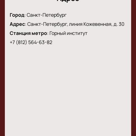
Купить билеты
— значит получить шанс стать
участником яркого музыкального вечера,
Город
:
Санкт-Петербург
услышать живое исполнение известных хитов и
прочувствовать атмосферу долгожданного
Адрес
:
Санкт-Петербург, линия Кожевенная, д. 30
события. Не пропустите возможность насладиться
Станция метро
:
Горный институт
творчеством талантливой певицы!
+7 (812) 564-63-82