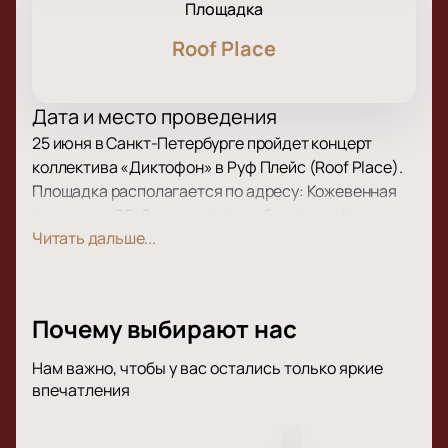
Площадка
Roof Place
Дата и место проведения
25 июня в Санкт-Петербурге пройдет концерт
коллектива «Диктофон» в Руф Плейс (Roof Place).
Площадка располагается по адресу: Кожевенная
линия, дом 30. Здесь царит особая атмосфера,
Читать дальше...
которая отлично подходит для живых выступлений.
О концерте
«Диктофон» — московская группа, которая создает
Почему выбирают нас
музыку в жанре романтического ретро-рока. Антон
Макаров возглавляет коллектив и пишет все
Нам важно, чтобы у вас остались только яркие
композиции. Артисты выходят на сцену в
впечатления
классических костюмах и погружают слушателей в
атмосферу настоящего события. Их творчество