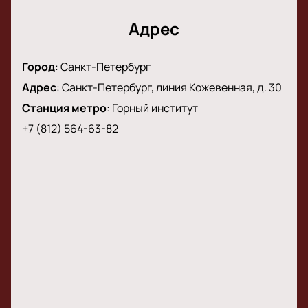
Помощь специалистов по всем вопросам
Адрес
Не пропустите шанс побывать на живом
выступлении и услышать любимые композиции в
оригинальном исполнении!
Город
:
Санкт-Петербург
Адрес
:
Санкт-Петербург, линия Кожевенная, д. 30
Станция метро
:
Горный институт
+7 (812) 564-63-82