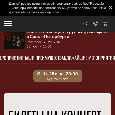
Данный ресурс не является официальным сайтом Roof Place. Мы
— консьерж-сервис, предоставляющий услуги по бронированию и
доставке билетов на мероприятия.
Главная
Афиша и билеты
Диктофон
Билеты на концерт группы «Диктофон»
в Санкт-Петербурге
Roof Place
Рок
16+
25 июн.
20:00
МЕРОПРИЯТИИ
НАШИ ПРЕИМУЩЕСТВА
БЛИЖАЙШИЕ МЕРОПРИЯТИЯ