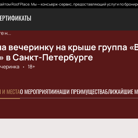
йтом Roof Place. Мы — консьерж-сервис, предоставляющий услуги по бронир
ЕРТИФИКАТЫ
 н...
а вечеринку на крыше группа «
» в Санкт-Петербурге
черинка
18+
 И МЕСТА
О МЕРОПРИЯТИИ
НАШИ ПРЕИМУЩЕСТВА
БЛИЖАЙШИЕ М