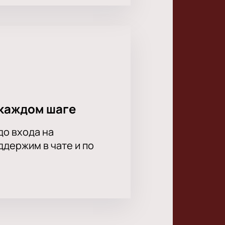
каждом шаге
до входа на
держим в чате и по