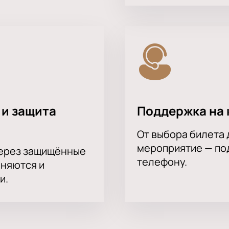
 и защита
Поддержка на 
От выбора билета 
мероприятие — под
через защищённые
телефону.
аняются и
и.