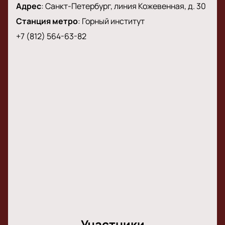
Адрес
:
Санкт-Петербург, линия Кожевенная, д. 30
лиричном состоянии души, которое так
распространено в Петербурге.
Станция метро
:
Горный институт
+7 (812) 564-63-82
Участники