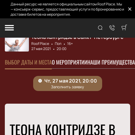
Данный ресурс не является официальным сайтом Roof Place. Мы
— консьерж-сервис, предоставляющий услуги по бронированию и
доставке билетов на мероприятия.
Главная
Афиша и билеты
Теона Контридзе
Теона Контридзе в Санкт-Петербурге
Roof Place
Поп
16+
27 мая 2021
20:00
ВЫБОР ДАТЫ И МЕСТА
О МЕРОПРИЯТИИ
НАШИ ПРЕИМУЩЕСТВА
ТЕОНА КОНТРИДЗЕ В