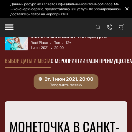
Данный ресурс не является официальным сайтом Roof Place. Мы
— консьерж-сервис, предоставляющий услуги по бронированию и
доставке билетов на мероприятия.
Главная
Афиша и билеты
Монеточка
Монеточка в Санкт-Петербурге
Roof Place
Поп
12+
1 июн. 2021
20:00
ВЫБОР ДАТЫ И МЕСТА
О МЕРОПРИЯТИИ
НАШИ ПРЕИМУЩЕСТВА
МОНЕТОЧКА В САНКТ-