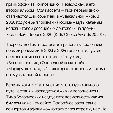
граммофон» за композицию «Незабудка», а его
второй альбом «Моя кассета — твой первый диск»
стал настоящим событием в музыкальном мире. В
2020 году он был признан «Любимым музыкальным
исполнителем российских зрителей» на премии
«Кидс Чойс Эвордс 2020 (Kids' Choice Awards 2020)».
Творчество Тима продолжает радовать поклонников
новыми релизами. В 2023 и 2024 годах он выпустил
несколько синглов, включая «Отпусти»,
«Воспоминания», «Очередной памятный» и
«Маршрутки», каждый из которых стал новым шагом в
его музыкальной карьере.
Если вы хотите стать частью этого музыкального
путешествия и насладиться живым исполнением
Тима Белорусских, не упустите возможность
купить
билеты
на нашем сайте. Подробное расписание
концертов и афишу можно также посмотреть у нас. Не