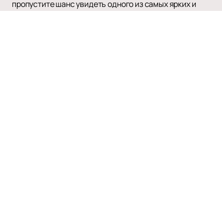
пропустите шанс увидеть одного из самых ярких и
талантливых исполнителей современности вживую!
Наверх
Афиша и билеты
О нас
Оплата и доставка