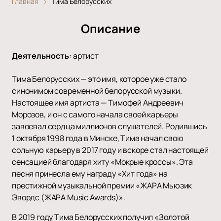
Главная
Тима Белорусских
Описание
Деятельность
:
артист
Тима Белорусских — это имя, которое уже стало
синонимом современной белорусской музыки.
Настоящее имя артиста — Тимофей Андреевич
Морозов, и он с самого начала своей карьеры
завоевал сердца миллионов слушателей. Родившись
1 октября 1998 года в Минске, Тима начал свою
сольную карьеру в 2017 году и вскоре стал настоящей
сенсацией благодаря хиту «Мокрые кроссы». Эта
песня принесла ему награду «Хит года» на
престижной музыкальной премии «ЖАРА Мьюзик
Эвордс (ЖАРА Music Awards)».
В 2019 году Тима Белорусских получил «Золотой