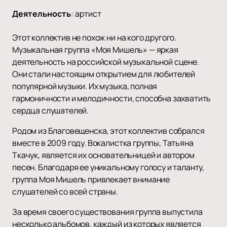
Деятельность
:
артист
Этот коллектив не похож ни на кого другого.
Музыкальная группа «Моя Мишель» — яркая
деятельность на российской музыкальной сцене.
Они стали настоящим открытием для любителей
популярной музыки. Их музыка, полная
гармоничности и мелодичности, способна захватить
сердца слушателей.
Родом из Благовещенска, этот коллектив собрался
вместе в 2009 году. Вокалистка группы, Татьяна
Ткачук, является их основательницей и автором
песен. Благодаря ее уникальному голосу и таланту,
группа Моя Мишель привлекает внимание
слушателей со всей страны.
За время своего существования группа выпустила
несколько альбомов, каждый из которых является