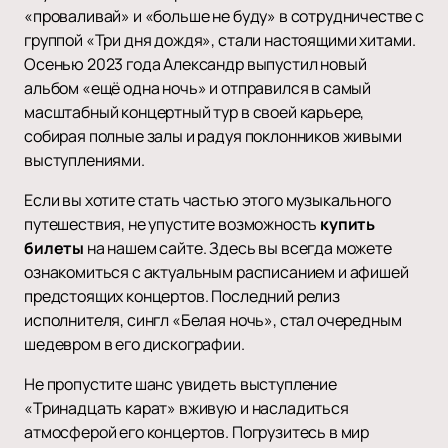
«проваливай» и «больше не буду» в сотрудничестве с
группой «Три дня дождя», стали настоящими хитами.
Осенью 2023 года Александр выпустил новый
альбом «ещё одна ночь» и отправился в самый
масштабный концертный тур в своей карьере,
собирая полные залы и радуя поклонников живыми
выступлениями.
Если вы хотите стать частью этого музыкального
путешествия, не упустите возможность
купить
билеты
на нашем сайте. Здесь вы всегда можете
ознакомиться с актуальным расписанием и афишей
предстоящих концертов. Последний релиз
исполнителя, сингл «Белая ночь», стал очередным
шедевром в его дискографии.
Не пропустите шанс увидеть выступление
«Тринадцать карат» вживую и насладиться
атмосферой его концертов. Погрузитесь в мир