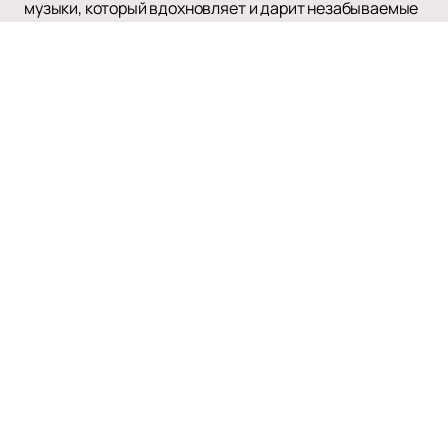
музыки, который вдохновляет и дарит незабываемые
эмоции.
Наверх
Афиша и билеты
О нас
Оплата и доставка