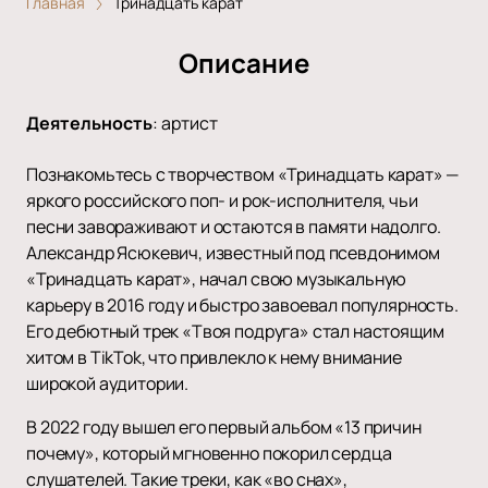
Главная
Тринадцать карат
Описание
Деятельность
:
артист
Познакомьтесь с творчеством «Тринадцать карат» —
яркого российского поп- и рок-исполнителя, чьи
песни завораживают и остаются в памяти надолго.
Александр Ясюкевич, известный под псевдонимом
«Тринадцать карат», начал свою музыкальную
карьеру в 2016 году и быстро завоевал популярность.
Его дебютный трек «Твоя подруга» стал настоящим
хитом в TikTok, что привлекло к нему внимание
широкой аудитории.
В 2022 году вышел его первый альбом «13 причин
почему», который мгновенно покорил сердца
слушателей. Такие треки, как «во снах»,