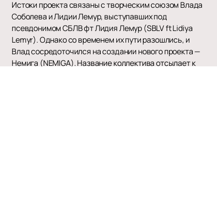
Истоки проекта связаны с творческим союзом Влада
Соболева и Лидии Лемур, выступавших под
псевдонимом СБЛВ фт Лидия Лемур (SBLV ft Lidiya
Lemyr). Однако со временем их пути разошлись, и
Влад сосредоточился на создании нового проекта —
Немига (NEMIGA). Название коллектива отсылает к
одной из старейших улиц Минска, а также к
одноимённой реке, что придаёт музыке особую связь
с городом и его атмосферой.
Важным этапом развития дуэта стало знакомство с
продюсером Николаем Серовым в 2018 году. Именно
тогда проект получил новый импульс и начал активно
развиваться. В разные периоды в составе группы
появлялись новые участницы: сначала Яна Дук, а
позже вокалистка Карина Пилл (Karina Pill), с которой
был записан альбом «Молодость». Ранее коллектив
также представил мини-альбом «Целуй руками»,
обозначив своё творческое направление.