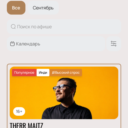
Все
Сентябрь
Популярное
Инди
Высокий спрос
16+
THERR MAITZ