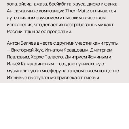
хопа, эйсид-джаза, брейкбита, хауса, диско и фанка.
Англоязычные композиции Therr Maitz отличаются
аутентичным звучанием и высоким качеством
исполнения, что делает их востребованными как в
России, так и за её пределами.
Антон Беляев вместе с другими участниками группы
— Викторией Жук, Игнатом Кравцовым, Дмитрием
Павловым, Хорхе Паласио, Дмитрием Фоминым и
Ильёй Камалдиновым — создают уникальную
музыкальную атмосферу на каждом своём концерте.
Их живые выступления привлекают тысячи
поклонников, желающих насладиться качественным
звуком и энергией.
На нашем сайте вы можете легко и быстро купить
билеты на концерты Therr Maitz. Мы предлагаем
удобный интерфейс для поиска и покупки билетов, а
также актуальное расписание мероприятий и афишу.