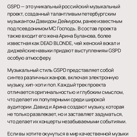
GSPD — это уникальный российский музыкальный
проект, созданный талантливым петербургским
музыкантом Давидом Деймуром, ранее известным
под псевдонимом MC Господь. В состав проекта
также входит его жена Арина Буланова, более
известная как DEAD BLONDE, чей женский вокал и
диджейские навыки придают выступлениям GSPD
особую атмосферу.
Музыкальный стиль GSPD представляет собой
синтез различных жанров, включая электронную
музыку, хип-хоп и поп. Каждый трек проекта
отличается оригинальностью и глубоким смыслом,
что делает их популярными среди широкой
аудитории. Давид и Арина создают музыку, которая
не только развлекает, но и заставляет задуматься,
что делает их концерты незабываемыми событиями.
Если вы хотите окунуться в мир качественной музыки