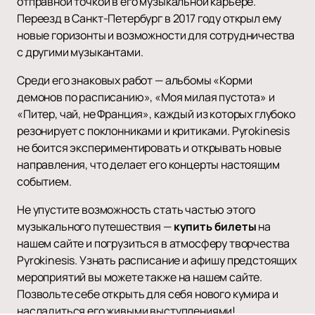
отправной точкой в его музыкальной карьере.
Переезд в Санкт-Петербург в 2017 году открыл ему
новые горизонты и возможности для сотрудничества
с другими музыкантами.
Среди его знаковых работ — альбомы «Корми
демонов по расписанию», «Моя милая пустота» и
«Питер, чай, не Франция», каждый из которых глубоко
резонирует с поклонниками и критиками. Pyrokinesis
не боится экспериментировать и открывать новые
направления, что делает его концерты настоящим
событием.
Не упустите возможность стать частью этого
музыкального путешествия —
купить билеты
на
нашем сайте и погрузиться в атмосферу творчества
Pyrokinesis. Узнать расписание и афишу предстоящих
мероприятий вы можете также на нашем сайте.
Позвольте себе открыть для себя нового кумира и
насладиться его живыми выступлениями!