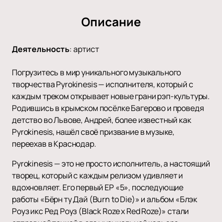
Описание
Деятельность
:
артист
Погрузитесь в мир уникального музыкального
творчества Pyrokinesis — исполнителя, который с
каждым треком открывает новые грани рэп-культуры.
Родившись в крымском посёлке Багерово и проведя
детство во Львове, Андрей, более известный как
Pyrokinesis, нашёл своё призвание в музыке,
переехав в Краснодар.
Pyrokinesis — это не просто исполнитель, а настоящий
творец, который с каждым релизом удивляет и
вдохновляет. Его первый EP «5», последующие
работы «Бёрн ту Дай (Burn to Die)» и альбом «Блэк
Роуз икс Ред Роуз (Black Roze x Red Roze)» стали