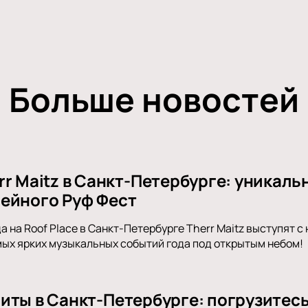
Больше новостей
r Maitz в Санкт-Петербурге: уникаль
ейного Руф Фест
а на Roof Place в Санкт-Петербурге Therr Maitz выступят 
мых ярких музыкальных событий года под открытым небом!
иты в Санкт-Петербурге: погрузитес