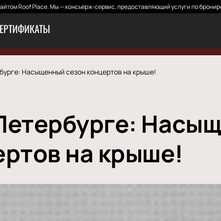
йтом Roof Place. Мы — консьерж-сервис, предоставляющий услуги по бронир
ЕРТИФИКАТЫ
рбурге: Насыщенный сезон концертов на крыше!
в Петербурге: Насы
ертов на крыше!