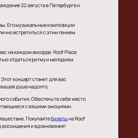
аждение 22 августа в Петербурге и
ивы. Его музыкальные композиции
лично встретиться с этим гением
ас на каждом аккорде. Roof Place
стью отдаться ритму и мелодиям
 Этот концерт станет для вас
вашей душе надолго.
ного события. Обеспечьте себе место
плетающиеся с вашими эмоциями.
утешествие. Покупайте
билеты
на Roof
ед восхищения и вдохновения!