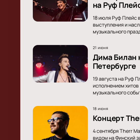
на Руф Плейс
18 июля Руф Плейс 
выступления и насл
музыкального праз
21 июня
Дима Билан 
Петербурге
19 августа на Руф 
исполнением хитов 
музыкального собы
18 июня
Концерт The
4 сентября Therr M
видом на Финский з