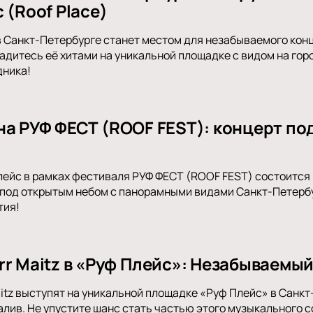
 (Roof Place)
в Санкт-Петербурге станет местом для незабываемого кон
адитесь её хитами на уникальной площадке с видом на горо
дника!
на РУФ ФЕСТ (ROOF FEST): концерт по
Плейс в рамках фестиваля РУФ ФЕСТ (ROOF FEST) состоитс
под открытым небом с панорамными видами Санкт-Петербур
тия!
rr Maitz в «Руф Плейс»: Незабываемы
aitz выступят на уникальной площадке «Руф Плейс» в Санк
алив. Не упустите шанс стать частью этого музыкального с