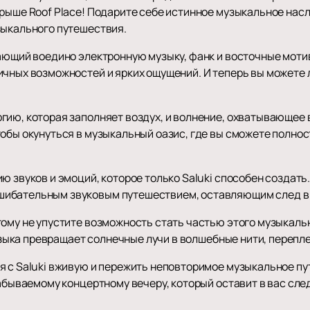
рыше Roof Place! Подарите себе истинное музыкальное насл
зыкального путешествия.
вающий воедино электронную музыку, фанк и восточные мот
ичных возможностей и ярких ощущений. И теперь вы можете 
ию, которая заполняет воздух, и волнение, охватывающее в
тобы окунуться в музыкальный оазис, где вы сможете полно
ю звуков и эмоций, которое только Saluki способен создать.
ибательным звуковым путешествием, оставляющим след в 
тому не упустите возможность стать частью этого музыкаль
 музыка превращает солнечные лучи в волшебные нити, пере
я с Saluki вживую и пережить неповторимое музыкальное п
забываемому концертному вечеру, который оставит в вас сл