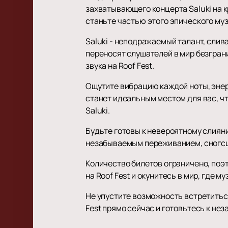
захватывающего концерта Saluki на к
станьте частью этого эпического му
Saluki - неподражаемый талант, сли
переносят слушателей в мир безгран
звука на Roof Fest.
Ощутите вибрацию каждой ноты, энерг
станет идеальным местом для вас, ч
Saluki.
Будьте готовы к невероятному слияни
незабываемым переживанием, сногсш
Количество билетов ограничено, поэ
на Roof Fest и окунитесь в мир, где
Не упустите возможность встретитьс
Fest прямо сейчас и готовьтесь к не