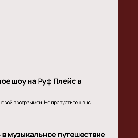
ное шоу на Руф Плейс в
с новой программой. Не пропустите шанс
ь в музыкальное путешествие