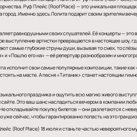
орчества. Руф Плейс (Roof Place) — это уникальная площадк
 город. Именно здесь Лолита подарит своим зрителям вече
авляет равнодушными своих слушателей. Её концерты — это 
ое выступление артистки превращается в настоящее шоу, гд
ют самые глубокие струны души, вызывая то смех, то слёзы
» и «Пошлю его на» — её репертуар разнообразен и многогр
лита исполнит свои самые популярные композиции, такие ка
стоять на месте. А песня «Титаник» станет настоящим гимн
узыкального праздника и ощутить всю магию живого выступл
 сайте. Это ваш шанс насладиться вечером в компании люб
е откладывайте покупку билетов — они разлетаются с нев
 уже сейчас, чтобы гарантированно попасть на это грандио
лейс (Roof Place) 18 июля и станьте частью невероятного 