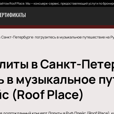
йтом Roof Place. Мы — консьерж-сервис, предоставляющий услуги по бронир
ЕРТИФИКАТЫ
 Санкт-Петербурге: погрузитесь в музыкальное путешествие на Ру
литы в Санкт-Пете
ь в музыкальное п
с (Roof Place)
ся долгожданный концерт Лолиты в Руф Плейс (Roof Place),