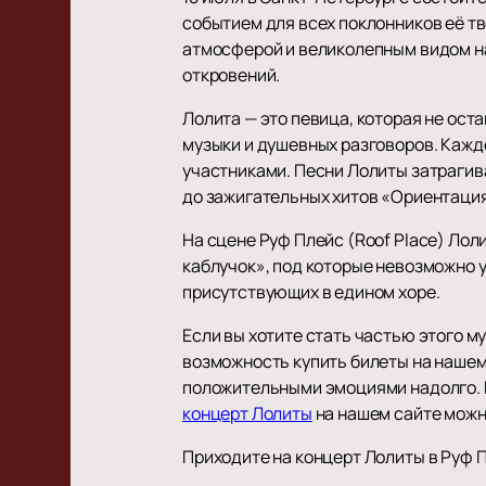
событием для всех поклонников её тв
атмосферой и великолепным видом на
откровений.
Лолита — это певица, которая не ост
музыки и душевных разговоров. Кажд
участниками. Песни Лолиты затрагива
до зажигательных хитов «Ориентация
На сцене Руф Плейс (Roof Place) Ло
каблучок», под которые невозможно у
присутствующих в едином хоре.
Если вы хотите стать частью этого м
возможность купить билеты на нашем
положительными эмоциями надолго. Н
концерт Лолиты
на нашем сайте можно
Приходите на концерт Лолиты в Руф П