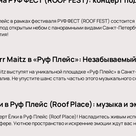
Плейс в рамках фестиваля РУФ ФЕСТ (ROOF FEST) состоитс
под открытым небом с панорамными видами Санкт-Петербур
тия!
rr Maitz в «Руф Плейс»: Незабываемы
aitz выступят на уникальной площадке «Руф Плейс» в Санк
алив. Не упустите шанс стать частью этого музыкального с
 в Руф Плейс (Roof Place): музыка и
ерт Ёлки в Руф Плейс (Roof Place)! Насладитесь живым ис
фере. Уютное пространство и искренние эмоции ждут вас 