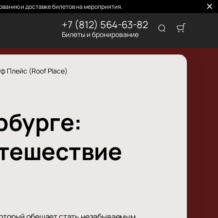
ованию и доставке билетов на мероприятия.
+7 (812) 564-63-82
Билеты и бронирование
ф Плейс (Roof Place)
рбурге:
утешествие
 который обещает стать незабываемым