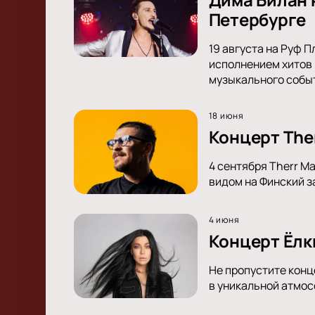
Петербурге
19 августа на Руф 
исполнением хитов 
музыкального собы
18 июня
Концерт The
4 сентября Therr M
видом на Финский з
4 июня
Концерт Ёлки
Не пропустите конц
в уникальной атмос