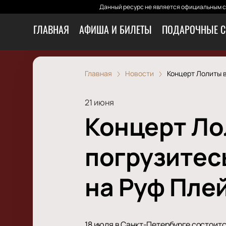
Данный ресурс не является официальным са
ГЛАВНАЯ
АФИША И БИЛЕТЫ
ПОДАРОЧНЫЕ С
Главная
Новости
Концерт Лолиты в
21 июня
Концерт Ло
погрузитес
на Руф Плей
18 июля в Санкт-Петербурге состоит