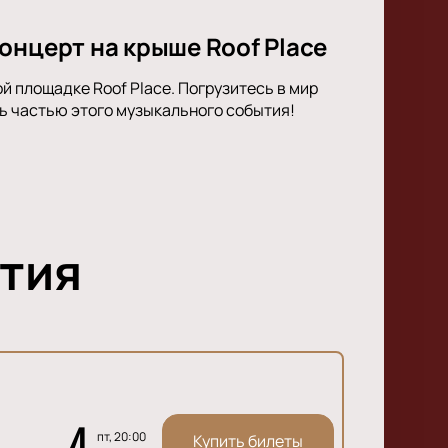
онцерт на крыше Roof Place
й площадке Roof Place. Погрузитесь в мир
ь частью этого музыкального события!
тия
4
пт, 20:00
Купить билеты