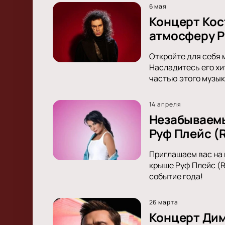
6 мая
Концерт Кос
атмосферу Р
Откройте для себя 
Насладитесь его хи
частью этого музык
14 апреля
Незабываемы
Руф Плейс (R
Приглашаем вас на 
крыше Руф Плейс (R
событие года!
26 марта
Концерт Дим