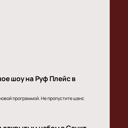
ное шоу на Руф Плейс в
с новой программой. Не пропустите шанс
д открытым небом в Санкт-