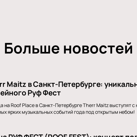
Больше новостей
r Maitz в Санкт-Петербурге: уникаль
ейного Руф Фест
а на Roof Place в Санкт-Петербурге Therr Maitz выступят 
мых ярких музыкальных событий года под открытым небом!
на РУФ ФЕСТ (ROOF FEST): концерт по