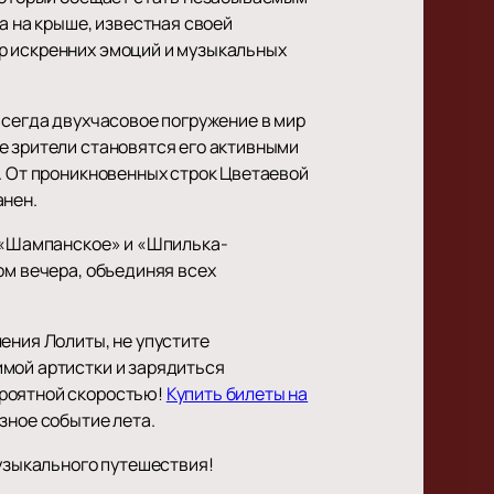
а на крыше, известная своей
р искренних эмоций и музыкальных
всегда двухчасовое погружение в мир
е зрители становятся его активными
. От проникновенных строк Цветаевой
анен.
к «Шампанское» и «Шпилька-
ом вечера, объединяя всех
ения Лолиты, не упустите
имой артистки и зарядиться
ероятной скоростью!
Купить билеты на
зное событие лета.
музыкального путешествия!