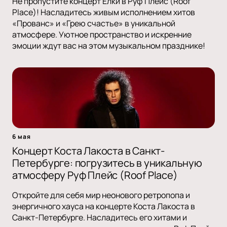
Не пропустите концерт Ёлки в Руф Плейс (Roof
Place)! Насладитесь живым исполнением хитов
«Прованс» и «Грею счастье» в уникальной
атмосфере. Уютное пространство и искренние
эмоции ждут вас на этом музыкальном празднике!
6 мая
Концерт Коста Лакоста в Санкт-
Петербурге: погрузитесь в уникальную
атмосферу Руф Плейс (Roof Place)
Откройте для себя мир неонового ретропопа и
энергичного хауса на концерте Коста Лакоста в
Санкт-Петербурге. Насладитесь его хитами и