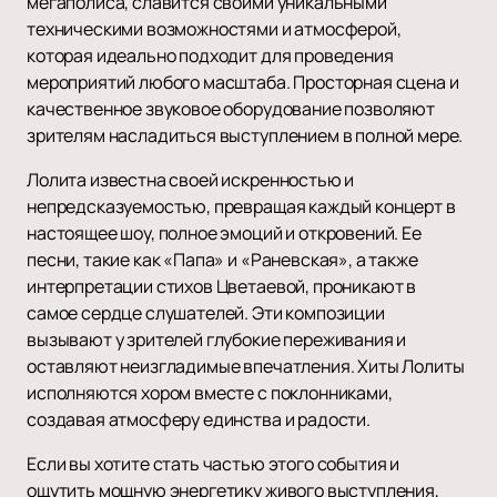
мегаполиса, славится своими уникальными
техническими возможностями и атмосферой,
которая идеально подходит для проведения
мероприятий любого масштаба. Просторная сцена и
качественное звуковое оборудование позволяют
зрителям насладиться выступлением в полной мере.
Лолита известна своей искренностью и
непредсказуемостью, превращая каждый концерт в
настоящее шоу, полное эмоций и откровений. Ее
песни, такие как «Папа» и «Раневская», а также
интерпретации стихов Цветаевой, проникают в
самое сердце слушателей. Эти композиции
вызывают у зрителей глубокие переживания и
оставляют неизгладимые впечатления. Хиты Лолиты
исполняются хором вместе с поклонниками,
создавая атмосферу единства и радости.
Если вы хотите стать частью этого события и
ощутить мощную энергетику живого выступления,