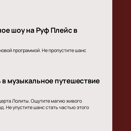
ное шоу на Руф Плейс в
с новой программой. Не пропустите шанс
ь в музыкальное путешествие
церта Лолиты. Ощутите магию живого
д. Не упустите шанс стать частью этого