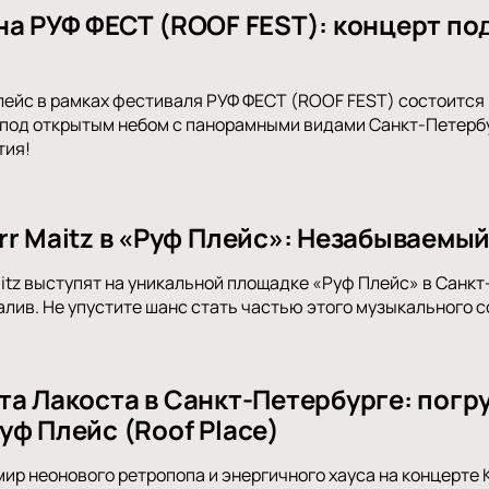
на РУФ ФЕСТ (ROOF FEST): концерт по
Плейс в рамках фестиваля РУФ ФЕСТ (ROOF FEST) состоитс
под открытым небом с панорамными видами Санкт-Петербур
тия!
rr Maitz в «Руф Плейс»: Незабываемы
aitz выступят на уникальной площадке «Руф Плейс» в Санк
алив. Не упустите шанс стать частью этого музыкального с
та Лакоста в Санкт-Петербурге: погр
уф Плейс (Roof Place)
мир неонового ретропопа и энергичного хауса на концерте 