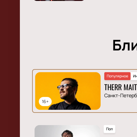
Бл
Популярное
И
THERR MAIT
Санкт-Петерб
16+
Поп