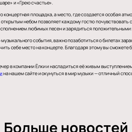
аре» и «Грею счастье».
сто концертная площадка, а место, где создается особая ат
 открытым небом позволяет каждому гостю почувствовать с
сполнением любимых песен и зарядиться положительными
го музыкального события, важно позаботиться о билетах зара
чить себе место на концерте. Благодаря этому вы сможете 
ечер в компании Ёлки и насладиться её живым выступление
ки
на нашем сайте и окунуться в мир музыки — отличный спос
Больше новостей