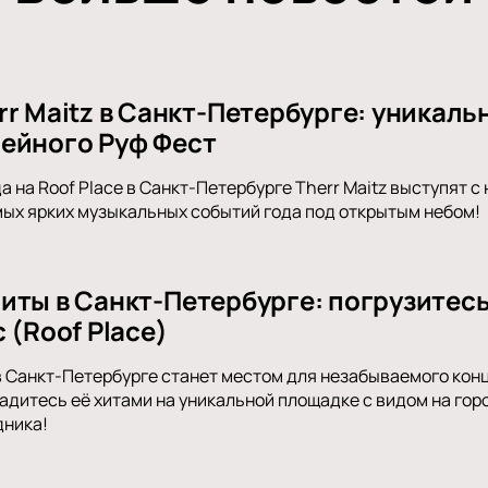
r Maitz в Санкт-Петербурге: уникаль
ейного Руф Фест
а на Roof Place в Санкт-Петербурге Therr Maitz выступят 
мых ярких музыкальных событий года под открытым небом!
иты в Санкт-Петербурге: погрузитес
 (Roof Place)
в Санкт-Петербурге станет местом для незабываемого кон
адитесь её хитами на уникальной площадке с видом на горо
дника!