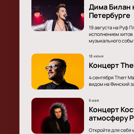
Дима Билан 
Петербурге
19 августа на Руф 
исполнением хитов 
музыкального собы
18 июня
Концерт The
4 сентября Therr M
видом на Финский з
6 мая
Концерт Кос
атмосферу Р
Откройте для себя 