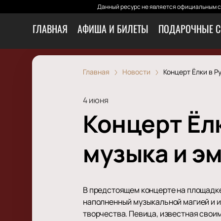
Данный ресурс не является официальным са
ГЛАВНАЯ
АФИША И БИЛЕТЫ
ПОДАРОЧНЫЕ С
Главная
Новости
Концерт Ёлки в Р
4 июня
Концерт Ёлк
музыка и э
В предстоящем концерте на площадке
наполненный музыкальной магией и и
творчества. Певица, известная свои