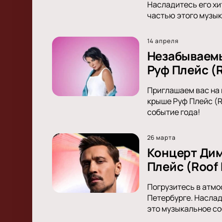
Насладитесь его хи
частью этого музык
14 апреля
Незабываемы
Руф Плейс (R
Приглашаем вас на 
крыше Руф Плейс (R
событие года!
26 марта
Концерт Дим
Плейс (Roof 
Погрузитесь в атмо
Петербурге. Наслад
это музыкальное со