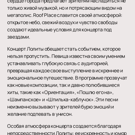
сердце города предлагает зрителям насладиться не
только живой музыкой, но и потрясающим видом на
мегаполис. Roof Place славится своей атмосферой:
открытое небо, свежий воздух и чувство свободы
создают идеальные условия для концерта под
звездами.
Концерт Лолиты обещает стать событием, которое
нельзя пропустить. Певица известна своим умением
устанавливать глубокую связь с аудиторией,
превращая каждое свое выступление в искреннее и
эмоциональное путешествие. В программе прозвучат
как новые композиции, так и давно полюбившиеся
хиты, такие как «Ориентация», «Пошлю его на»,
«Шампанское» и «Шпилька-каблучок». Эти песни
неизменно вызывают у зрителей бурю эмоций и
желание подпевать в унисон.
Особая атмосфера концерта создается благодаря
непосредственности Лолиты: ее искренность и юмор