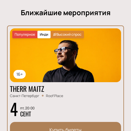
Ближайшие мероприятия
Популярное
Инди
Высокий спрос
16+
THERR MAITZ
Санкт-Петербург
Roof Place
4
пт, 20:00
СЕНТ
Купить билеты