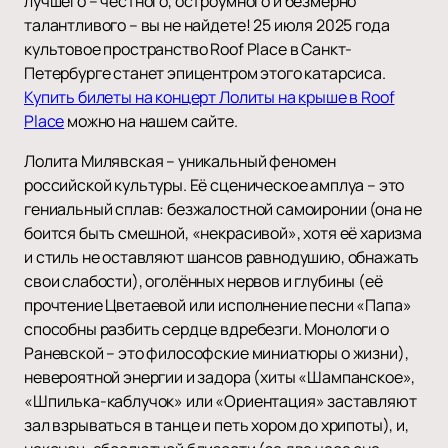
лучшего – честного, остроумного и безмерно
талантливого – вы не найдете! 25 июля 2025 года
культовое пространство Roof Place в Санкт-
Петербурге станет эпицентром этого катарсиса.
Купить билеты на концерт Лолиты на крыше в Roof
Place
можно на нашем сайте.
Лолита Милявская – уникальный феномен
российской культуры. Её сценическое амплуа – это
гениальный сплав: безжалостной самоиронии (она не
боится быть смешной, «некрасивой», хотя её харизма
и стиль не оставляют шансов равнодушию, обнажать
свои слабости), оголённых нервов и глубины (её
прочтение Цветаевой или исполнение песни «Папа»
способны разбить сердце вдребезги. Монологи о
Раневской – это философские миниатюры о жизни),
невероятной энергии и задора (хиты «Шампанское»,
«Шпилька-каблучок» или «Ориентация» заставляют
зал взрываться в танце и петь хором до хрипоты), и,