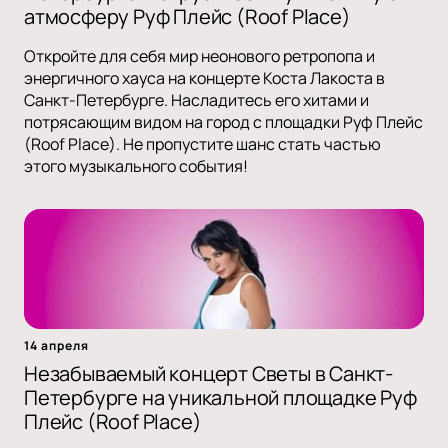
атмосферу Руф Плейс (Roof Place)
Откройте для себя мир неонового ретропопа и
энергичного хауса на концерте Коста Лакоста в
Санкт-Петербурге. Насладитесь его хитами и
потрясающим видом на город с площадки Руф Плейс
(Roof Place). Не пропустите шанс стать частью
этого музыкального события!
14 апреля
Незабываемый концерт Светы в Санкт-
Петербурге на уникальной площадке Руф
Плейс (Roof Place)