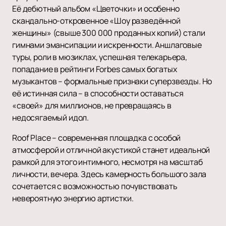
Её дебютный альбом «Цветочки» и особенно
скандально-откровенное «Шоу разведённой
женщины» (свыше 300 000 проданных копий) стали
гимнами эмансипации и искренности. Аншлаговые
туры, роли в мюзиклах, успешная телекарьера,
попадание в рейтинги Forbes самых богатых
музыкантов – формальные признаки суперзвезды. Но
её истинная сила – в способности оставаться
«своей» для миллионов, не превращаясь в
недосягаемый идол.
Roof Place – современная площадка с особой
атмосферой и отличной акустикой станет идеальной
рамкой для этого интимного, несмотря на масштаб
личности, вечера. Здесь камерность большого зала
сочетается с возможностью почувствовать
невероятную энергию артистки.