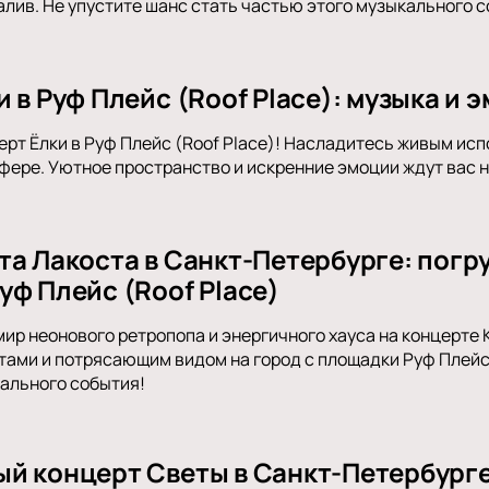
алив. Не упустите шанс стать частью этого музыкального с
 в Руф Плейс (Roof Place): музыка и
ерт Ёлки в Руф Плейс (Roof Place)! Насладитесь живым ис
фере. Уютное пространство и искренние эмоции ждут вас 
та Лакоста в Санкт-Петербурге: погр
уф Плейс (Roof Place)
мир неонового ретропопа и энергичного хауса на концерте 
тами и потрясающим видом на город с площадки Руф Плейс 
ального события!
й концерт Светы в Санкт-Петербурге