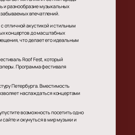
нь и разнообразие музыкальных
незабываемых впечатлений.
с отличной акустикой и стильным
ных концертов до масштабных
мещения, что делает его идеальным
естиваль Roof Fest, который
 рэперы. Программа фестиваля
ктуру Петербурга. Вместимость
 позволяет наслаждаться концертами
 упустите возможность посетить одно
 сайте и окунуться в мир музыки и