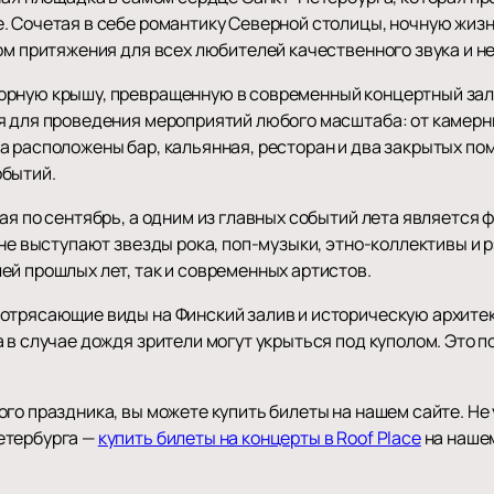
. Сочетая в себе романтику Северной столицы, ночную жиз
ром притяжения для всех любителей качественного звука и 
рную крышу, превращенную в современный концертный зал 
я для проведения мероприятий любого масштаба: от камер
а расположены бар, кальянная, ресторан и два закрытых по
обытий.
ая по сентябрь, а одним из главных событий лета является ф
ене выступают звезды рока, поп-музыки, этно-коллективы и
ей прошлых лет, так и современных артистов.
отрясающие виды на Финский залив и историческую архите
а в случае дождя зрители могут укрыться под куполом. Это
го праздника, вы можете купить билеты на нашем сайте. Не
етербурга —
купить билеты на концерты в Roof Place
на нашем