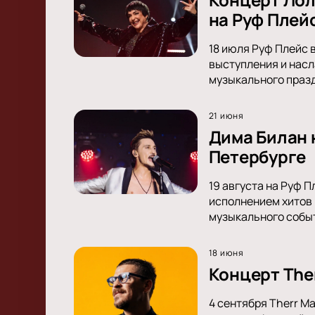
на Руф Плейс
18 июля Руф Плейс 
выступления и насл
музыкального праз
21 июня
Дима Билан 
Петербурге
19 августа на Руф 
исполнением хитов 
музыкального собы
18 июня
Концерт The
4 сентября Therr M