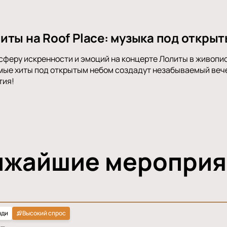
иты на Roof Place: музыка под открыт
сферу искренности и эмоций на концерте Лолиты в живопис
ые хиты под открытым небом создадут незабываемый вечер
тия!
ижайшие мероприя
нди
Высокий спрос