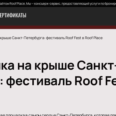
йтом Roof Place. Мы — консьерж-сервис, предоставляющий услуги по бронир
ЕРТИФИКАТЫ
крыше Санкт-Петербурга: фестиваль Roof Fest в Roof Place
ка на крыше Санкт
 фестиваль Roof Fe
ная площадка в самом сердце Санкт-Петербурга, которая пр