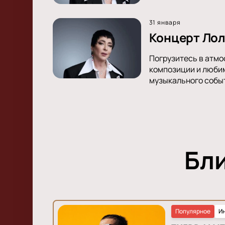
31 января
Концерт Лол
Погрузитесь в атмо
композиции и любим
музыкального собы
Бл
Популярное
И