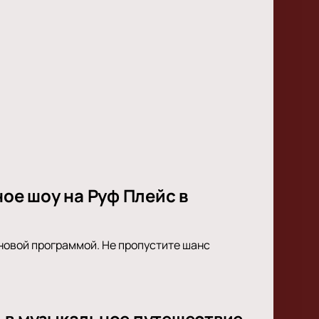
ное шоу на Руф Плейс в
с новой программой. Не пропустите шанс
ь в музыкальное путешествие