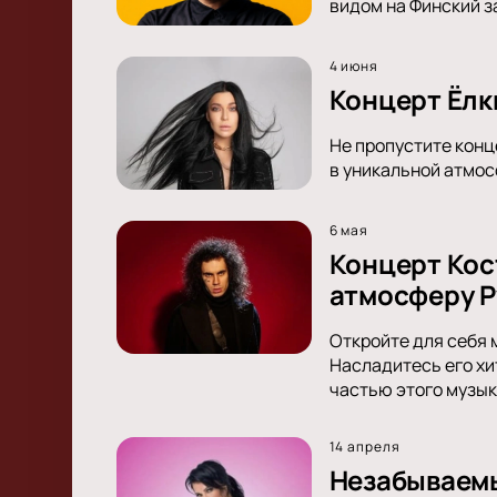
видом на Финский з
4 июня
Концерт Ёлки
Не пропустите конц
в уникальной атмос
6 мая
Концерт Кос
атмосферу Р
Откройте для себя 
Насладитесь его хи
частью этого музык
14 апреля
Незабываемы