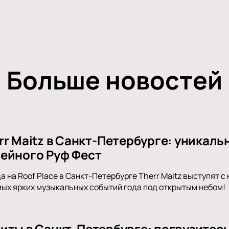
Больше новостей
r Maitz в Санкт-Петербурге: уникаль
ейного Руф Фест
а на Roof Place в Санкт-Петербурге Therr Maitz выступят 
мых ярких музыкальных событий года под открытым небом!
иты в Санкт-Петербурге: погрузитес