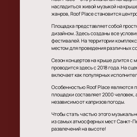
насладиться живой музыкой на крыше
жанров, Roof Place становится цент
Площадка представляет собой просто
дизайном. Здесь созданы все услови
фестивалей. На территории комплекс
местом для проведения различных с
Сезон концертов на крыше длится с м
проводится здесь с 2018 года. На сц
включает как популярных исполнител
Особенностью Roof Place являются п
площадки составляет 2000 человек, 
независимо от капризов погоды.
Чтобы стать частью этого музыкально
из самых атмосферных мест Санкт-П
развлечений на высоте!