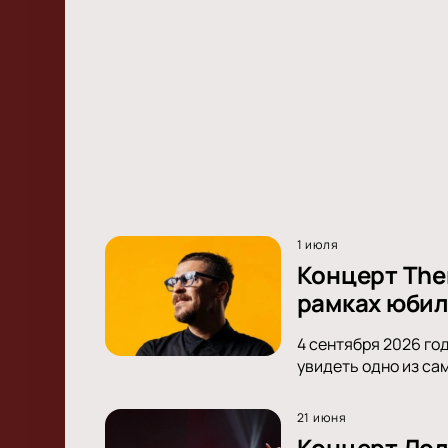
1 июля
Концерт Ther
рамках юбил
4 сентября 2026 год
увидеть одно из са
21 июня
Концерт Лол