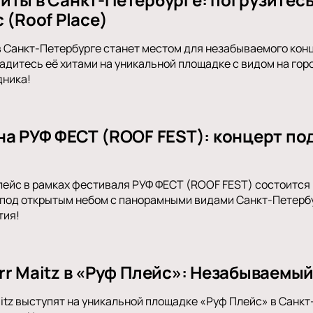
 (Roof Place)
в Санкт-Петербурге станет местом для незабываемого кон
адитесь её хитами на уникальной площадке с видом на горо
дника!
на РУФ ФЕСТ (ROOF FEST): концерт по
Плейс в рамках фестиваля РУФ ФЕСТ (ROOF FEST) состоитс
под открытым небом с панорамными видами Санкт-Петербур
тия!
rr Maitz в «Руф Плейс»: Незабываемы
aitz выступят на уникальной площадке «Руф Плейс» в Санк